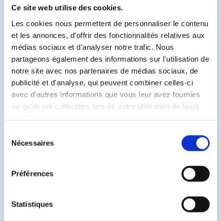
Ce site web utilise des cookies.
DE GWEN SERVICE ET G
Les cookies nous permettent de personnaliser le contenu
MOTEUR SERVICE
et les annonces, d'offrir des fonctionnalités relatives aux
médias sociaux et d'analyser notre trafic. Nous
Télécharger ci-joint le fichier en PDF.
partageons également des informations sur l'utilisation de
notre site avec nos partenaires de médias sociaux, de
publicité et d'analyse, qui peuvent combiner celles-ci
CGD Gwen Service PDF
avec d'autres informations que vous leur avez fournies
ou qu'ils ont collectées lors de votre utilisation de leurs
services.
Sélection
Nécessaires
du
consentement
Préférences
Statistiques